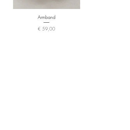
Armband
Preis
€ 59,00
About
Contact
Impressum
Shipping &