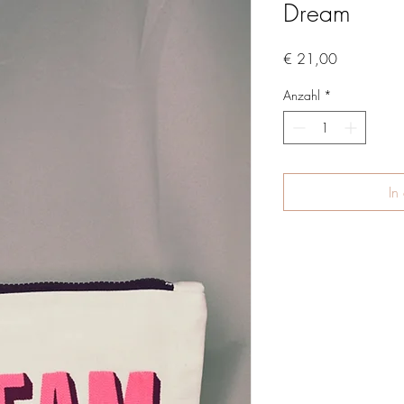
Dream
Preis
€ 21,00
Anzahl
*
In