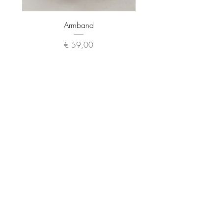
Armband
Preis
€ 59,00
About
Contact
Impressum
Shipping &