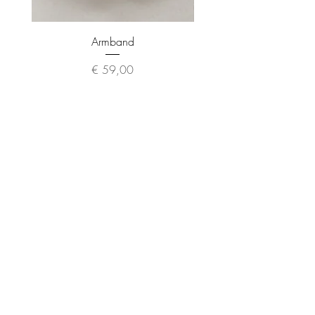
Armband
Preis
€ 59,00
About
Contact
Impressum
Shipping &