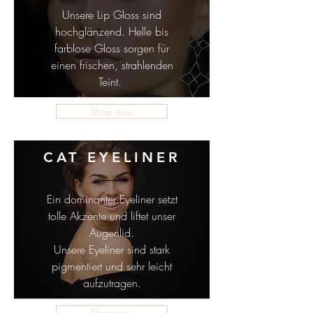
Unsere Lip Gloss sind
hochglänzend. Helle bis
farblose Gloss sorgen für
einen frischen, strahlenden
Teint.
Shop now
CAT EYELINER
Ein dominanter Eyeliner setzt
tolle Akzente und liftet unser
Augenlid.
Unsere Eyeliner sind stark
pigmentiert und sehr leicht
aufzutragen.
Shop now