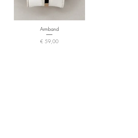
Armband
Preis
€ 59,00
About
Contact
Impressum