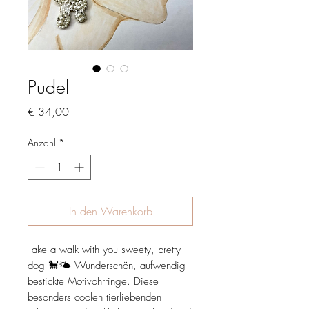
Pudel
Preis
€ 34,00
Anzahl
*
In den Warenkorb
Take a walk with you sweety, pretty
dog 🐩🌤 Wunderschön, aufwendig
bestickte Motivohrringe. Diese
besonders coolen tierliebenden