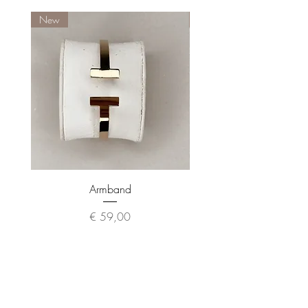
New
New
Armband
Preis
€ 59,00