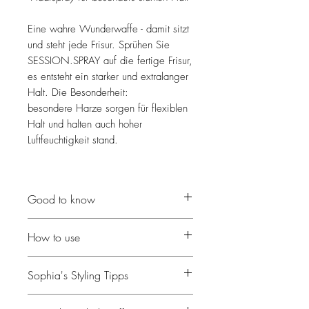
Eine wahre Wunderwaffe - damit sitzt
und steht jede Frisur. Sprühen Sie
SESSION.SPRAY auf die fertige Frisur,
es entsteht ein starker und extralanger
Halt. Die Besonderheit:
besondere Harze sorgen für flexiblen
Halt und halten auch hoher
Luftfeuchtigkeit stand.
Good to know
Harze: Hoher Schutz vor
How to use
Luftfeuchtigkeit
Besonders starken, dauerhaften Halt
"spray it - spray it"
Mit natürlichen Duftölen
Sophia's Styling Tipps
In einem Abstand von ungefähr 16 cm
Frei von Sulfaten und Parabenen
vom Haar entfernt versprühen, einige
Tierversuchsfrei
Eine aufwendige Frisur soll halten und
Sekunden trocknen lassen.